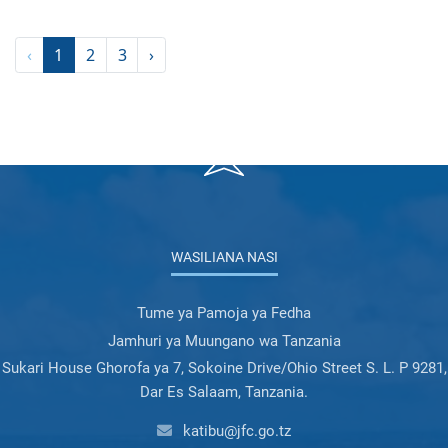
‹
1
2
3
›
WASILIANA NASI
Tume ya Pamoja ya Fedha
Jamhuri ya Muungano wa Tanzania
Sukari House Ghorofa ya 7, Sokoine Drive/Ohio Street S. L. P 9281,
Dar Es Salaam, Tanzania.
katibu@jfc.go.tz