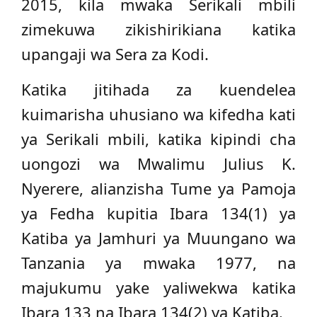
2015, kila mwaka Serikali mbili
zimekuwa zikishirikiana katika
upangaji wa Sera za Kodi.
Katika jitihada za kuendelea
kuimarisha uhusiano wa kifedha kati
ya Serikali mbili, katika kipindi cha
uongozi wa Mwalimu Julius K.
Nyerere, alianzisha Tume ya Pamoja
ya Fedha kupitia Ibara 134(1) ya
Katiba ya Jamhuri ya Muungano wa
Tanzania ya mwaka 1977, na
majukumu yake yaliwekwa katika
Ibara 133 na Ibara 134(2) ya Katiba.