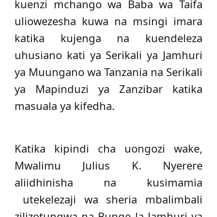
kuenzi mchango wa Baba wa Taifa
uliowezesha kuwa na msingi imara
katika kujenga na kuendeleza
uhusiano kati ya Serikali ya Jamhuri
ya Muungano wa Tanzania na Serikali
ya Mapinduzi ya Zanzibar katika
masuala ya kifedha.
Katika kipindi cha uongozi wake,
Mwalimu Julius K. Nyerere
aliidhinisha na kusimamia
utekelezaji wa sheria mbalimbali
zilizotungwa na Bunge la Jamhuri ya