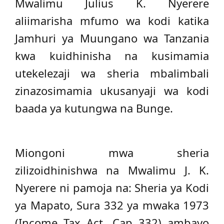
Mwalimu Julius K. Nyerere
aliimarisha mfumo wa kodi katika
Jamhuri ya Muungano wa Tanzania
kwa kuidhinisha na kusimamia
utekelezaji wa sheria mbalimbali
zinazosimamia ukusanyaji wa kodi
baada ya kutungwa na Bunge.
Miongoni mwa sheria
zilizoidhinishwa na Mwalimu J. K.
Nyerere ni pamoja na: Sheria ya Kodi
ya Mapato, Sura 332 ya mwaka 1973
(Income Tax Act, Cap 332) ambayo