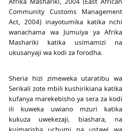
Afrika Mashariki, 2004 (East African
Community Customs Management
Act, 2004) inayotumika katika nchi
wanachama wa Jumuiya ya Afrika
Mashariki katika usimamizi na
ukusanyaji wa kodi za forodha.
Sheria hizi zimeweka utaratibu wa
Serikali zote mbili kushirikiana katika
kufanya marekebisho ya sera za kodi
ili kuweka uwiano mzuri katika
kukuza uwekezaji, biashara, na
kuimarisha uchumi na ustawi wa