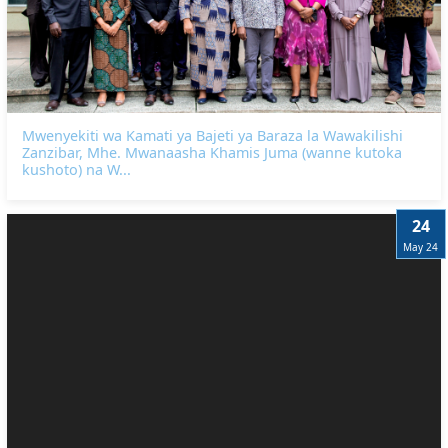
Mwenyekiti wa Kamati ya Bajeti ya Baraza la Wawakilishi
Zanzibar, Mhe. Mwanaasha Khamis Juma (wanne kutoka
kushoto) na W...
24
May 24