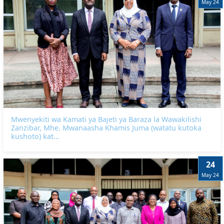
May 24
Mwenyekiti wa Kamati ya Bajeti ya Baraza la Wawakilishi
Zanzibar, Mhe. Mwanaasha Khamis Juma (watatu kutoka
kushoto) kat...
24
May 24