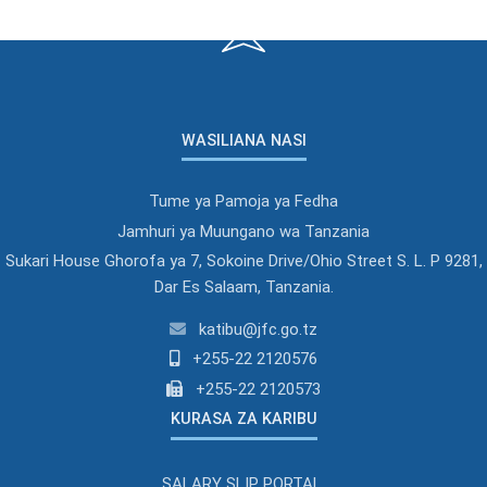
WASILIANA NASI
Tume ya Pamoja ya Fedha
Jamhuri ya Muungano wa Tanzania
Sukari House Ghorofa ya 7, Sokoine Drive/Ohio Street S. L. P 9281,
Dar Es Salaam, Tanzania.
katibu@jfc.go.tz
+255-22 2120576
+255-22 2120573
KURASA ZA KARIBU
SALARY SLIP PORTAL