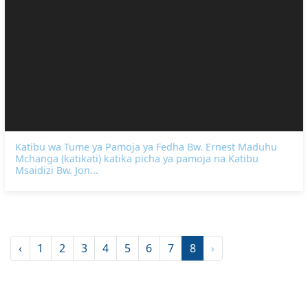
Katibu wa Tume ya Pamoja ya Fedha Bw. Ernest Maduhu
Mchanga (katikati) katika picha ya pamoja na Katibu
Msaidizi Bw. Jon...
‹
1
2
3
4
5
6
7
8
›