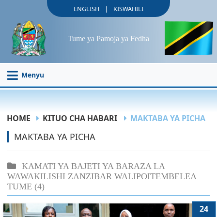
|
ENGLISH
KISWAHILI
Tume ya Pamoja ya Fedha
Menyu
HOME
KITUO CHA HABARI
MAKTABA YA PICHA
MAKTABA YA PICHA
KAMATI YA BAJETI YA BARAZA LA
WAWAKILISHI ZANZIBAR WALIPOITEMBELEA
TUME
(4)
24