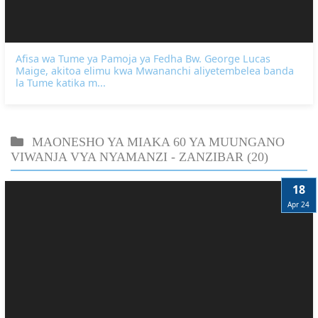
Afisa wa Tume ya Pamoja ya Fedha Bw. George Lucas
Maige, akitoa elimu kwa Mwananchi aliyetembelea banda
la Tume katika m...
MAONESHO YA MIAKA 60 YA MUUNGANO
VIWANJA VYA NYAMANZI - ZANZIBAR
(20)
18
Apr 24