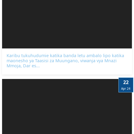
Karibu tukuhudumie katika banda letu ambalo lipo katika
maonesho ya Taasisi za Muungano, viwanja vya Mnazi
Mmoja, Dar es...
22
Apr 24