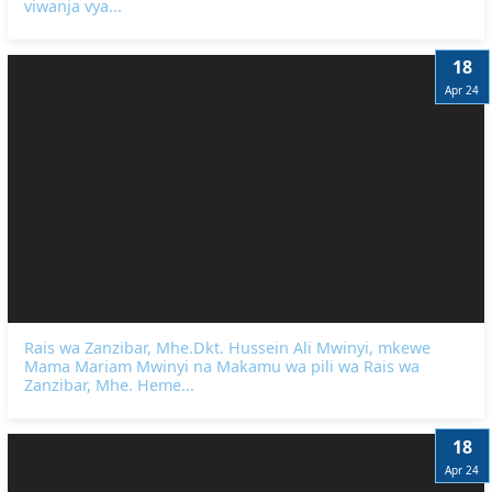
viwanja vya...
18
Apr 24
Rais wa Zanzibar, Mhe.Dkt. Hussein Ali Mwinyi, mkewe
Mama Mariam Mwinyi na Makamu wa pili wa Rais wa
Zanzibar, Mhe. Heme...
18
Apr 24