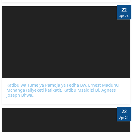
22
Apr 24
Katibu wa Tume ya Pamoja ya Fedha Bw. Ernest Maduhu
Mchanga (aliyeketi katikati), Katibu Msaidizi Bi. Agness
Joseph Bhwa...
22
Apr 24