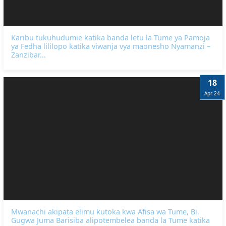
Karibu tukuhudumie katika banda letu la Tume ya Pamoja
ya Fedha lililopo katika viwanja vya maonesho Nyamanzi –
Zanzibar...
18
Apr 24
Mwanachi akipata elimu kutoka kwa Afisa wa Tume, Bi.
Gugwa Juma Barisiba alipotembelea banda la Tume katika