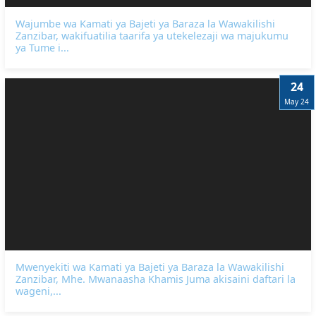
Wajumbe wa Kamati ya Bajeti ya Baraza la Wawakilishi
Zanzibar, wakifuatilia taarifa ya utekelezaji wa majukumu
ya Tume i...
24
May 24
Mwenyekiti wa Kamati ya Bajeti ya Baraza la Wawakilishi
Zanzibar, Mhe. Mwanaasha Khamis Juma akisaini daftari la
wageni,...