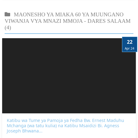
MAONESHO YA MIAKA 60 YA MUUNGANO
VIWANJA VYA MNAZI MMOJA - DARES SALAAM
(4)
22
Apr 24
Katibu wa Tume ya Pamoja ya Fedha Bw. Ernest Maduhu
Mchanga (wa tatu kulia) na Katibu Msaidizi Bi. Agness
Joseph Bhwana...