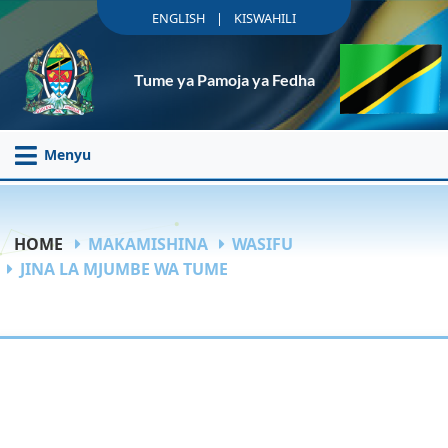
|
ENGLISH
KISWAHILI
Tume ya Pamoja ya Fedha
Menyu
HOME
MAKAMISHINA
WASIFU
JINA LA MJUMBE WA TUME